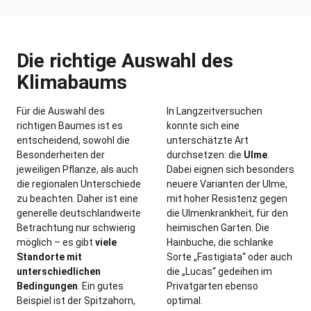
Die richtige Auswahl des
Klimabaums
Für die Auswahl des
In Langzeitversuchen
richtigen Baumes ist es
konnte sich eine
entscheidend, sowohl die
unterschätzte Art
Besonderheiten der
durchsetzen: die
Ulme
.
jeweiligen Pflanze, als auch
Dabei eignen sich besonders
die regionalen Unterschiede
neuere Varianten der Ulme,
zu beachten. Daher ist eine
mit hoher Resistenz gegen
generelle deutschlandweite
die Ulmenkrankheit, für den
Betrachtung nur schwierig
heimischen Garten. Die
möglich – es gibt
viele
Hainbuche, die schlanke
Standorte mit
Sorte „Fastigiata“ oder auch
unterschiedlichen
die „Lucas“ gedeihen im
Bedingungen
. Ein gutes
Privatgarten ebenso
Beispiel ist der Spitzahorn,
optimal.