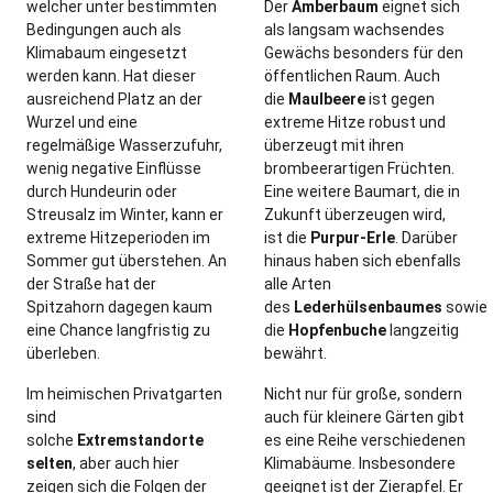
welcher unter bestimmten
Der
Amberbaum
eignet sich
Bedingungen auch als
als langsam wachsendes
Klimabaum eingesetzt
Gewächs besonders für den
werden kann. Hat dieser
öffentlichen Raum. Auch
ausreichend Platz an der
die
Maulbeere
ist gegen
Wurzel und eine
extreme Hitze robust und
regelmäßige Wasserzufuhr,
überzeugt mit ihren
wenig negative Einflüsse
brombeerartigen Früchten.
durch Hundeurin oder
Eine weitere Baumart, die in
Streusalz im Winter, kann er
Zukunft überzeugen wird,
extreme Hitzeperioden im
ist die
Purpur-Erle
. Darüber
Sommer gut überstehen. An
hinaus haben sich ebenfalls
der Straße hat der
alle Arten
Spitzahorn dagegen kaum
des
Lederhülsenbaumes
sowie
eine Chance langfristig zu
die
Hopfenbuche
langzeitig
überleben.
bewährt.
Im heimischen Privatgarten
Nicht nur für große, sondern
sind
auch für kleinere Gärten gibt
solche
Extremstandorte
es eine Reihe verschiedenen
selten
, aber auch hier
Klimabäume. Insbesondere
zeigen sich die Folgen der
geeignet ist der Zierapfel. Er