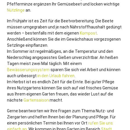
Pfefferminze ergänzen Ihr Gemüsebeet und locken wichtige
Nützlinge
an.
Im Frühjahr ist es Zeit für die Beetvorbereitung. Die Beete
müssen umgegraben und je nach Nährstoffhaushalt gedüngt
werden – bestenfalls mit dem eigenen
Kompost
.
Anschließend können Sie die im Gewächshaus vorgezogenen
Setzlinge einpflanzen.
Im Sommer ist regelmäßiges, an die Temperatur und den
Niederschlag angepasstes Gießen unverzichtbar. An heißen
Tagen meist zwei Mal täglich. Mit einem
Bewässerungssystem
sparen Sie sich viel Arbeit und können
auch unbesorgt
in den Urlaub fahren
.
Im Herbst ist es endlich Zeit für die Ernte. Bei guter Pflege
ihres Nutzgartens können Sie sich auf viel frisches Gemüse
aus Ihrem eigenen Garten freuen, das wieder Lust auf die
nächste
Gartensaison
macht.
Gerne beantworten wir Ihre Fragen zum Thema Nutz- und
Ziergarten und helfen Ihnen bei der Planung und Pflege. Für
einen persönlichen Termin bei Ihnen vor Ort
rufen Sie uns
einfach an
. Wir kommen in Ihren Garten im Bereich
Stadt