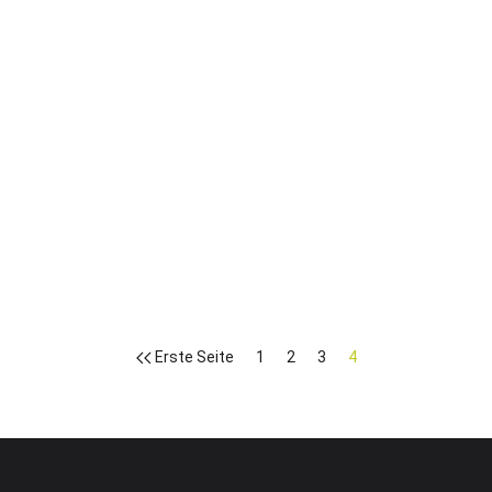
29. Jun. 2017
Weiter Infos
Erste Seite
1
2
3
4